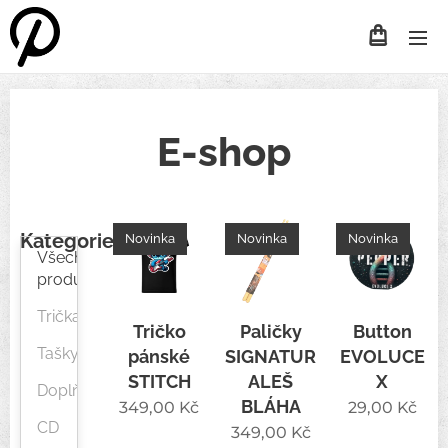
E-shop
Kategorie
Novinka
Novinka
Novinka
Všechny
produkty
Trička
Tričko
Paličky
Button
Tašky
pánské
SIGNATURE
EVOLUCE
STITCH
ALEŠ
X
Doplňky
BLÁHA
349,00
Kč
29,00
Kč
CD
349,00
Kč