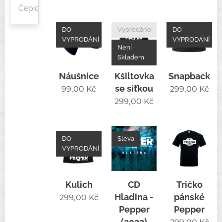
Čepice
DO
Vyprodáno
DO
VYPRODÁNÍ
VYPRODÁNÍ
Není
Skladem
Náušnice
Kšiltovka
Snapback
se síťkou
99,00
Kč
299,00
Kč
299,00
Kč
DO
Sleva
VYPRODÁNÍ
Kulich
CD
Tričko
Hladina -
pánské
299,00
Kč
Pepper
Pepper
(2022)