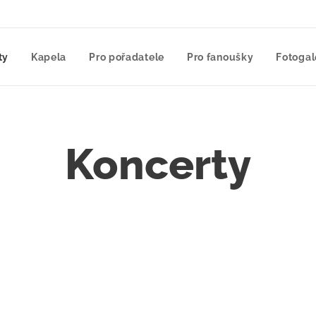
ty
Kapela
Pro pořadatele
Pro fanoušky
Fotogal
Koncerty