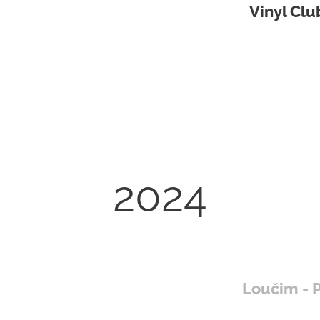
Vinyl Clu
2024
Loučim - 