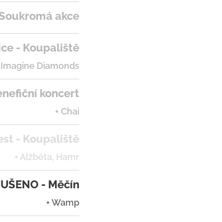
Soukromá akce
ce - Koupaliště
 Imagine Diamonds
enefiční koncert
+ Chai
est - Koupaliště
+ Alžběta, Hamr
UŠENO - Měčín
+ Wamp