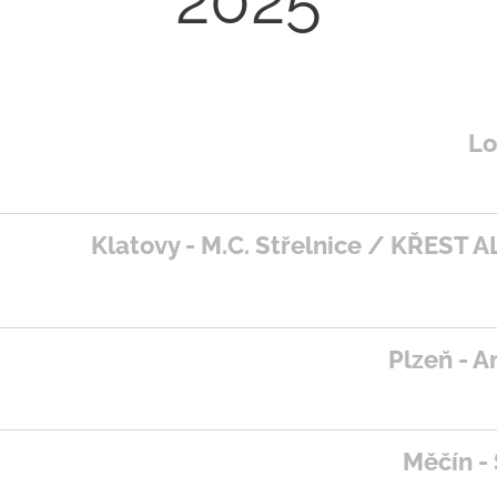
2025
Lo
Klatovy - M.C. Střelnice / KŘEST
Plzeň - A
Měčín -