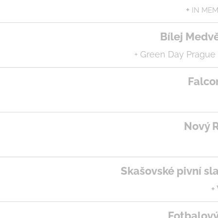
+
IN MEM
Bílej Medv
+ Green Day Prague I
Falco
Nový R
Skašovské pivní sl
+
Fotbalový