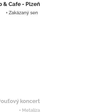
b & Cafe - Plzeň
+ Zakázaný sen
Pouťový koncert
+ Metalíza