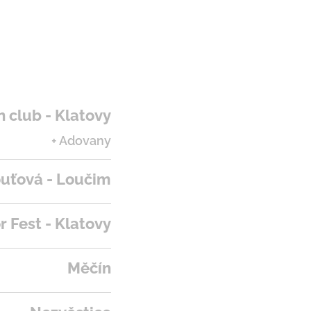
n club - Klatovy
+ Adovany
uťová - Loučim
r Fest - Klatovy
Měčín