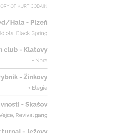
ORY OF KURT COBAIN
ěd/Hala - Plzeň
diots, Black Spring
n club - Klatovy
+ Nora
ybník - Žinkovy
+ Elegie
avnosti - Skašov
 Vejce, Revival gang
 turnaj - Ježovy