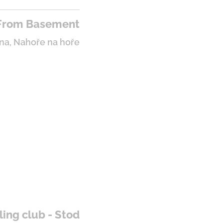
 From Basement
na, Nahoře na hoře
ing club - Stod