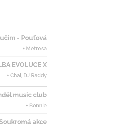
učim - Pouťová
+ Metresa
 ALBA EVOLUCE X
+ Cha
i, DJ Raddy
nděl music club
+ Bonnie
 Soukromá akce