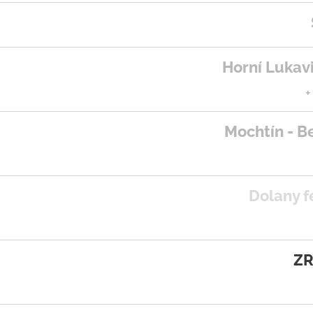
Horní Lukavi
+
Mochtín - B
Dolany f
ZR