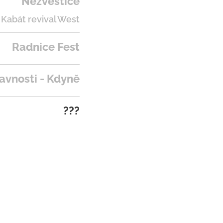
Nezvěstice
 Kabát revival West
Radnice Fest
lavnosti - Kdyně
???