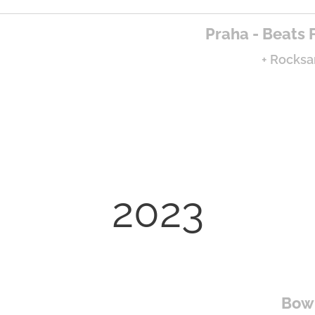
Praha - Beats
+ Rocksa
2023
Bowl