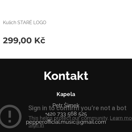
Kulich STARÉ LOGO
299,00
Kč
Kontakt
Kapela
Petr Šimek
+420 733 568 525
pepper.official.music@gmail.com