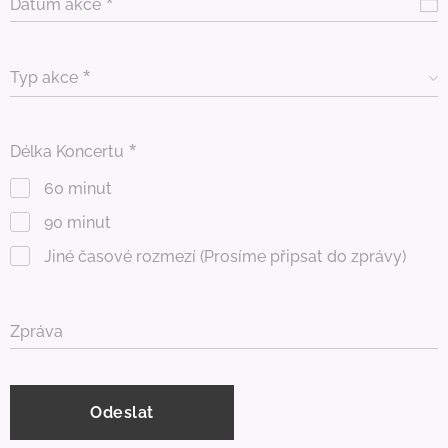
Datum akce
Typ akce
Délka Koncertu
60 minut
90 minut
Jiné časové rozmezí (Prosíme připsat do zprávy)
Zpráva
Odeslat