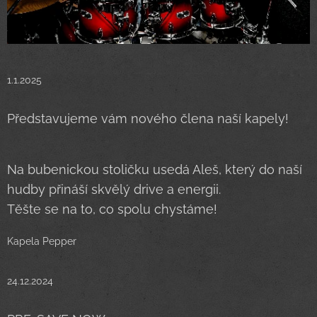
1.1.2025
Představujeme vám nového člena naší kapely! 🥁
🥁
Na bubenickou stoličku usedá Aleš, který do naší
hudby přináší skvělý drive a energii.💥
Těšte se na to, co spolu chystáme!🤩
Kapela Pepper
24.12.2024