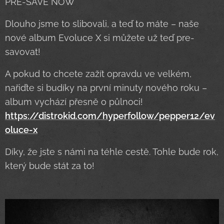
PRE-SAVE NOW
Dlouho jsme to slibovali, a teď to máte – naše
nové album Evoluce X si můžete už teď pre-
savovat!
A pokud to chcete zažít opravdu ve velkém,
nařiďte si budíky na první minuty nového roku –
album vychází přesně o půlnoci!
https://distrokid.com/hyperfollow/pepper12/ev
oluce-x
Díky, že jste s námi na téhle cestě. Tohle bude rok,
který bude stát za to!