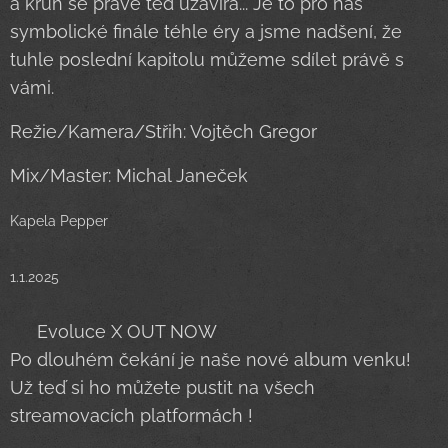
a kruh se právě teď uzavírá... Je to pro nás
symbolické finále téhle éry a jsme nadšení, že
tuhle poslední kapitolu můžeme sdílet právě s
vámi.
Režie/Kamera/Střih: Vojtěch Gregor
Mix/Master: Michal Janeček
Kapela Pepper
1.1.2025
🚨 Evoluce X OUT NOW 🚨
Po dlouhém čekání je naše nové album venku! 🎉
Už teď si ho můžete pustit na všech
streamovacích platformách !🎶