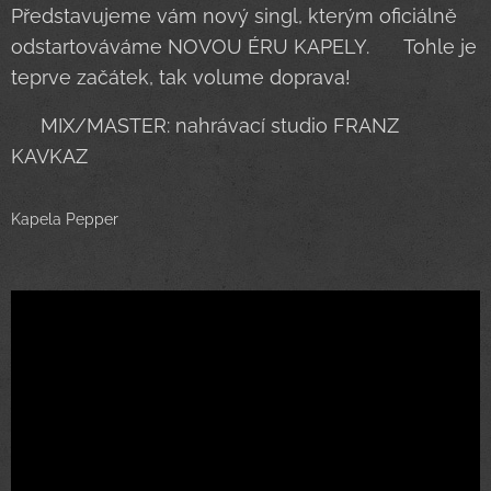
Představujeme vám nový singl, kterým oficiálně
odstartováváme NOVOU ÉRU KAPELY. 🔥 Tohle je
teprve začátek, tak volume doprava! 🔊😍
🎛️ MIX/MASTER: nahrávací studio FRANZ
KAVKAZ💥
Kapela Pepper