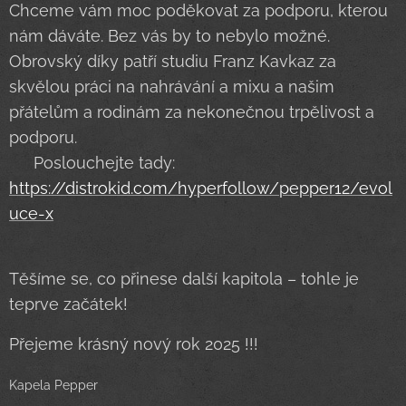
Chceme vám moc poděkovat za podporu, kterou
nám dáváte. Bez vás by to nebylo možné.
Obrovský díky patří studiu Franz Kavkaz za
skvělou práci na nahrávání a mixu a našim
přátelům a rodinám za nekonečnou trpělivost a
podporu. ❤️
👉 Poslouchejte tady:
https://distrokid.com/hyperfollow/pepper12/evol
uce-x
Těšíme se, co přinese další kapitola – tohle je
teprve začátek! 💥
Přejeme krásný nový rok 2025 !!!
Kapela Pepper