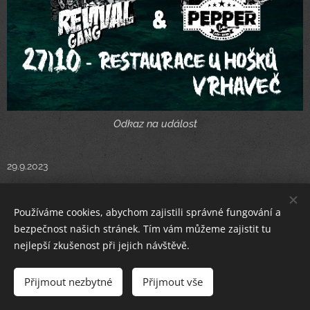
Odkaz na událost
29.9.2023
Ahoj
Pepříci
!!!
Používáme cookies, abychom zajistili správné fungování a
bezpečnost našich stránek. Tím vám můžeme zajistit tu
Jste příznivci dobré muziky a pivka?
nejlepší zkušenost při jejich návštěvě.
V tom případě nemůžete chybět na této akci,
Přijmout nezbytné
Přijmout vše
která se koná
U Hošků ve Vrhavči
, kde si užijete
nejen zábavu, ale i pozitivní atmosféru po celý