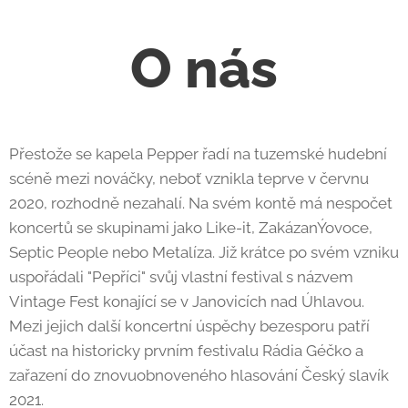
O nás
Přestože se kapela Pepper řadí na tuzemské hudební
scéně mezi nováčky, neboť vznikla teprve v červnu
2020, rozhodně nezahalí. Na svém kontě má nespočet
koncertů se skupinami jako Like-it, ZakázanÝovoce,
Septic People nebo Metalíza. Již krátce po svém vzniku
uspořádali "Pepříci" svůj vlastní festival s názvem
Vintage Fest konající se v Janovicích nad Úhlavou.
Mezi jejich další koncertní úspěchy bezesporu patří
účast na historicky prvním festivalu Rádia Géčko a
zařazení do znovuobnoveného hlasování Český slavík
2021.