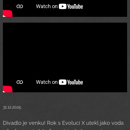
31.12.2025
Divadlo je venku! Rok s Evolucí X utekl jako voda