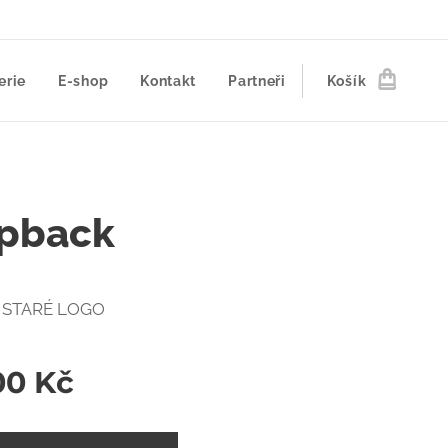
erie
E-shop
Kontakt
Partneři
Košík
pback
 STARÉ LOGO
00
Kč